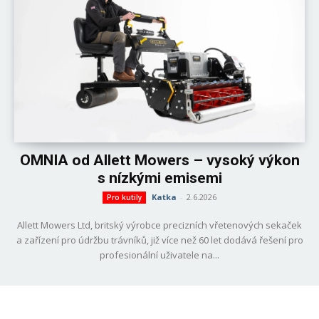
OMNIA od Allett Mowers – vysoký výkon
s nízkými emisemi
Katka
-
2.6.2026
Pro kutily
Allett Mowers Ltd, britský výrobce precizních vřetenových sekaček
a zařízení pro údržbu trávníků, již více než 60 let dodává řešení pro
profesionální uživatele na...