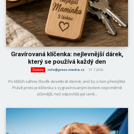
Gravírovaná klíčenka: nejlevnější dárek,
který se používá každý den
info@press-media.cz
-
31.7.2026
Domov
Po klíčích sáhne člověk desetkrát denně, aniž by o tom přemýšlel.
Právě proto je klíčenka s vygravírovaným textem nepoměrně
účinnější, než odpovídá její ceně...