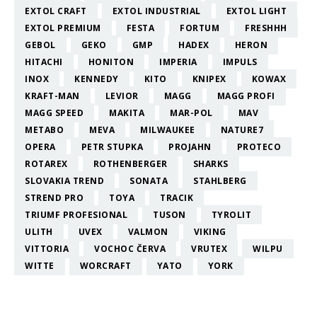
EXTOL CRAFT
EXTOL INDUSTRIAL
EXTOL LIGHT
EXTOL PREMIUM
FESTA
FORTUM
FRESHHH
GEBOL
GEKO
GMP
HADEX
HERON
HITACHI
HONITON
IMPERIA
IMPULS
INOX
KENNEDY
KITO
KNIPEX
KOWAX
KRAFT-MAN
LEVIOR
MAGG
MAGG PROFI
MAGG SPEED
MAKITA
MAR-POL
MAV
METABO
MEVA
MILWAUKEE
NATURE7
OPERA
PETR STUPKA
PROJAHN
PROTECO
ROTAREX
ROTHENBERGER
SHARKS
SLOVAKIA TREND
SONATA
STAHLBERG
STREND PRO
TOYA
TRACIK
TRIUMF PROFESIONAL
TUSON
TYROLIT
ULITH
UVEX
VALMON
VIKING
VITTORIA
VOCHOC ČERVA
VRUTEX
WILPU
WITTE
WORCRAFT
YATO
YORK