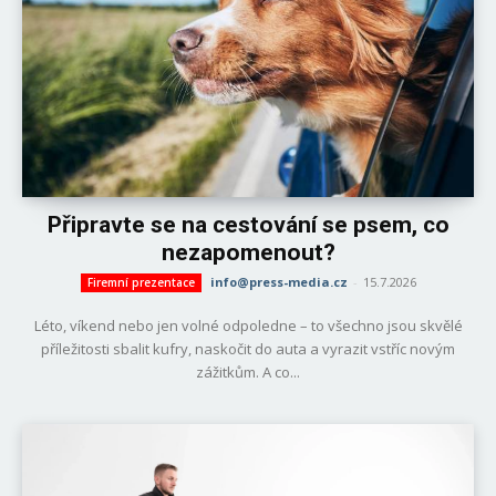
Připravte se na cestování se psem, co
nezapomenout?
info@press-media.cz
-
15.7.2026
Firemní prezentace
Léto, víkend nebo jen volné odpoledne – to všechno jsou skvělé
příležitosti sbalit kufry, naskočit do auta a vyrazit vstříc novým
zážitkům. A co...