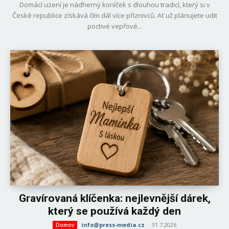
Domácí uzení je nádherný koníček s dlouhou tradicí, který si v
České republice získává čím dál více příznivců. Ať už plánujete udit
poctivé vepřové...
Gravírovaná klíčenka: nejlevnější dárek,
který se používá každý den
info@press-media.cz
-
31.7.2026
Domov