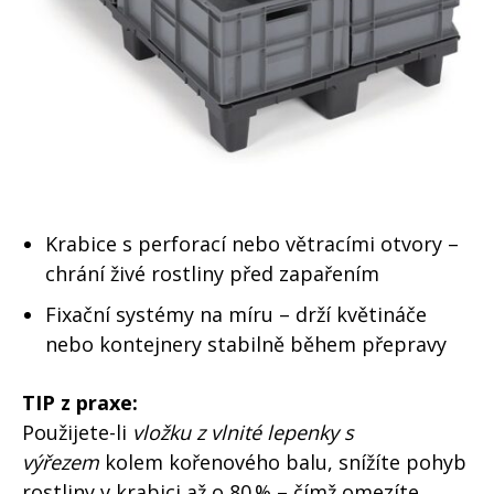
Krabice s perforací nebo větracími otvory –
chrání živé rostliny před zapařením
Fixační systémy na míru – drží květináče
nebo kontejnery stabilně během přepravy
TIP z praxe:
Použijete-li
vložku z vlnité lepenky s
výřezem
kolem kořenového balu, snížíte pohyb
rostliny v krabici až o 80 % – čímž omezíte