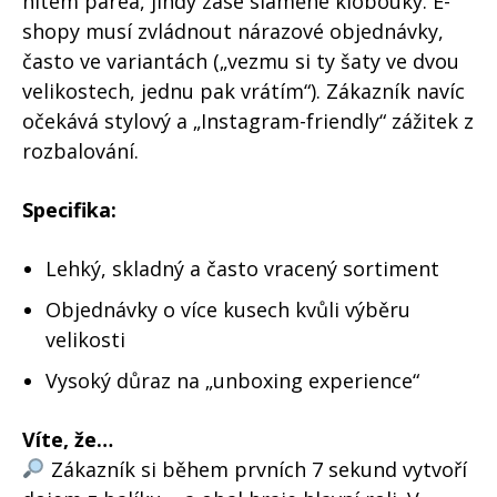
hitem parea, jindy zase slaměné klobouky. E-
shopy musí zvládnout nárazové objednávky,
často ve variantách („vezmu si ty šaty ve dvou
velikostech, jednu pak vrátím“). Zákazník navíc
očekává stylový a „Instagram-friendly“ zážitek z
rozbalování.
Specifika:
Lehký, skladný a často vracený sortiment
Objednávky o více kusech kvůli výběru
velikosti
Vysoký důraz na „unboxing experience“
Víte, že…
Zákazník si během prvních 7 sekund vytvoří