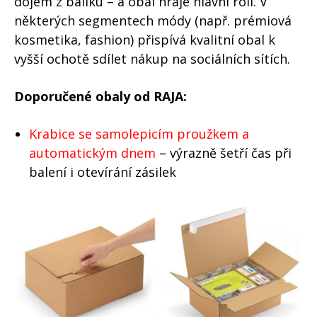
dojem z balíku – a obal hraje hlavní roli. V
některých segmentech módy (např. prémiová
kosmetika, fashion) přispívá kvalitní obal k
vyšší ochotě sdílet nákup na sociálních sítích.
Doporučené obaly od RAJA:
Krabice se samolepicím proužkem a
automatickým dnem
– výrazně šetří čas při
balení i otevírání zásilek