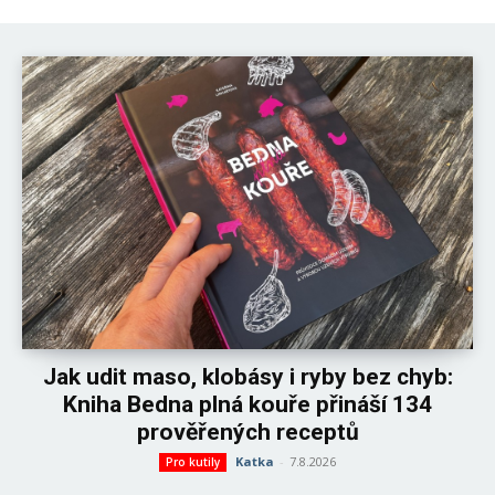
Jak udit maso, klobásy i ryby bez chyb:
Kniha Bedna plná kouře přináší 134
prověřených receptů
Katka
-
7.8.2026
Pro kutily