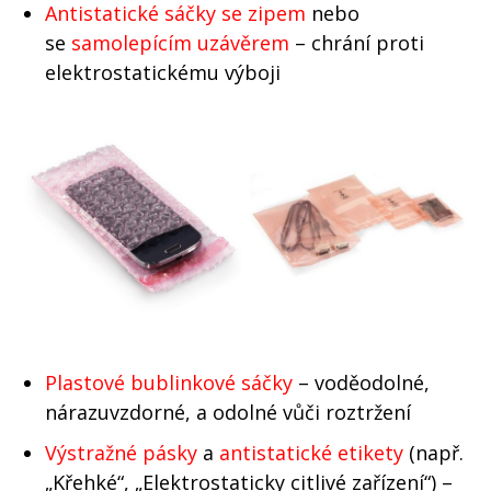
Antistatické sáčky se zipem
nebo
se
samolepícím uzávěrem
– chrání proti
elektrostatickému výboji
Plastové bublinkové sáčky
– voděodolné,
nárazuvzdorné, a odolné vůči roztržení
Výstražné pásky
a
antistatické etikety
(např.
„Křehké“, „Elektrostaticky citlivé zařízení“) –