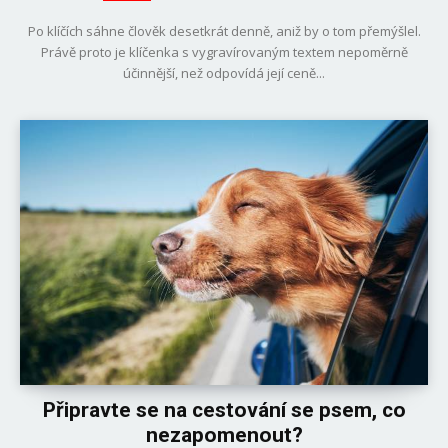
Po klíčích sáhne člověk desetkrát denně, aniž by o tom přemýšlel.
Právě proto je klíčenka s vygravírovaným textem nepoměrně
účinnější, než odpovídá její ceně...
Připravte se na cestování se psem, co
nezapomenout?