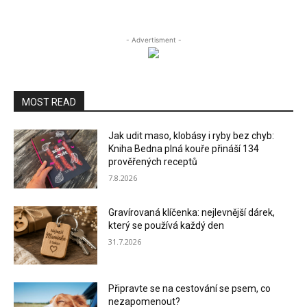
- Advertisment -
MOST READ
Jak udit maso, klobásy i ryby bez chyb:
Kniha Bedna plná kouře přináší 134
prověřených receptů
7.8.2026
Gravírovaná klíčenka: nejlevnější dárek,
který se používá každý den
31.7.2026
Připravte se na cestování se psem, co
nezapomenout?