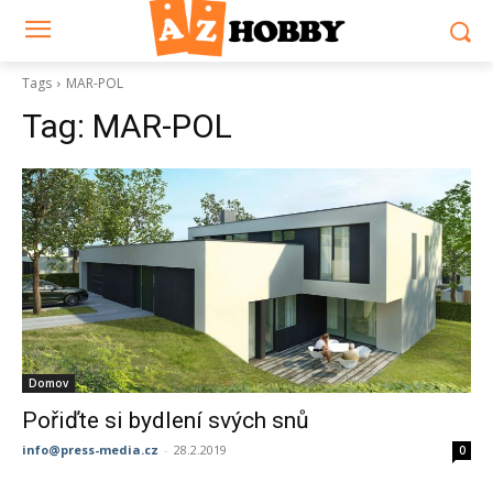
Tags
MAR-POL
Tag:
MAR-POL
Domov
Pořiďte si bydlení svých snů
info@press-media.cz
-
28.2.2019
0