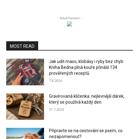
- Advertisment -
MOST READ
Jak udit maso, klobásy i ryby bez chyb:
Kniha Bedna plná kouře přináší 134
prověřených receptů
7.8.2026
Gravírovaná klíčenka: nejlevnější dárek,
který se používá každý den
31.7.2026
Připravte se na cestování se psem, co
nezapomenout?