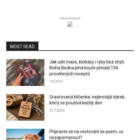
- Advertisment -
MOST READ
Jak udit maso, klobásy i ryby bez chyb:
Kniha Bedna plná kouře přináší 134
prověřených receptů
7.8.2026
Gravírovaná klíčenka: nejlevnější dárek,
který se používá každý den
31.7.2026
Připravte se na cestování se psem, co
nezapomenout?