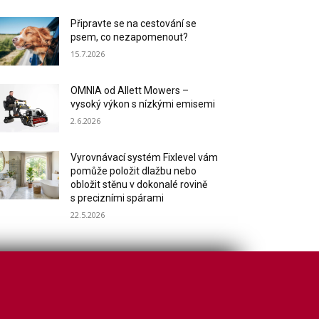
Připravte se na cestování se
psem, co nezapomenout?
15.7.2026
OMNIA od Allett Mowers –
vysoký výkon s nízkými emisemi
2.6.2026
Vyrovnávací systém Fixlevel vám
pomůže položit dlažbu nebo
obložit stěnu v dokonalé rovině
s precizními spárami
22.5.2026