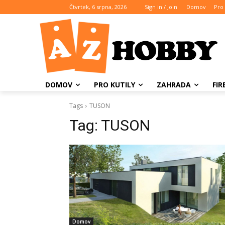
Čtvrtek, 6 srpna, 2026
Sign in / Join
Domov
Pro 
DOMOV
PRO KUTILY
ZAHRADA
FI
Tags
TUSON
Tag:
TUSON
Domov