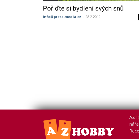
Pořiďte si bydlení svých snů
info@press-media.cz
-
28.2.2019
AZ H
nářad
Rece