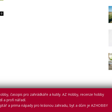
0
obby, časopis pro zahrádkáře a kutily. AZ Hobby, recenze hobby
í a profi nářadí.
ptář a prima nápady pro krásnou zahradu, byt a dům je AZHOBBY