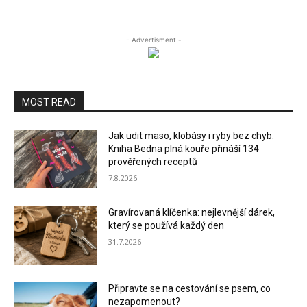
- Advertisment -
MOST READ
Jak udit maso, klobásy i ryby bez chyb:
Kniha Bedna plná kouře přináší 134
prověřených receptů
7.8.2026
Gravírovaná klíčenka: nejlevnější dárek,
který se používá každý den
31.7.2026
Připravte se na cestování se psem, co
nezapomenout?