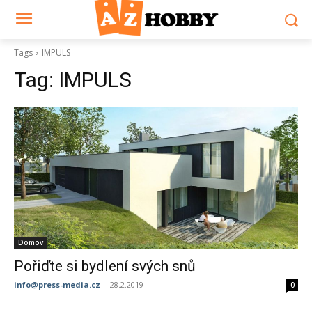
Tags
IMPULS
Tag:
IMPULS
Domov
Pořiďte si bydlení svých snů
info@press-media.cz
-
28.2.2019
0