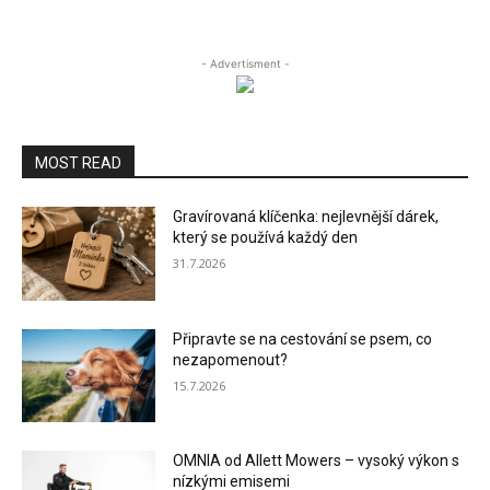
- Advertisment -
MOST READ
Gravírovaná klíčenka: nejlevnější dárek,
který se používá každý den
31.7.2026
Připravte se na cestování se psem, co
nezapomenout?
15.7.2026
OMNIA od Allett Mowers – vysoký výkon s
nízkými emisemi