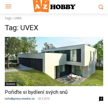
Tags
UVEX
Tag:
UVEX
Domov
Pořiďte si bydlení svých snů
info@press-media.cz
-
28.2.2019
0