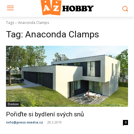
Tags
Anaconda Clamps
Tag:
Anaconda Clamps
Domov
Pořiďte si bydlení svých snů
info@press-media.cz
-
28.2.2019
0