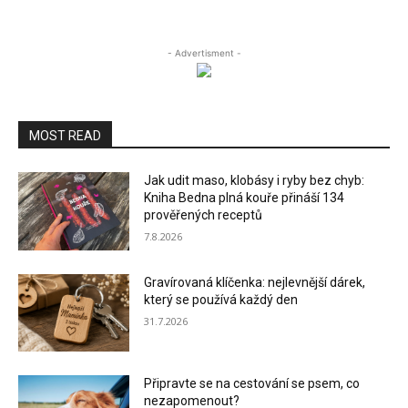
- Advertisment -
MOST READ
Jak udit maso, klobásy i ryby bez chyb:
Kniha Bedna plná kouře přináší 134
prověřených receptů
7.8.2026
Gravírovaná klíčenka: nejlevnější dárek,
který se používá každý den
31.7.2026
Připravte se na cestování se psem, co
nezapomenout?