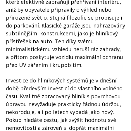
které efektivně zabraňují přehřívání interiéru,
aniž by obyvatele připravily o výhled nebo
přirozené světlo. Stejná filozofie se propisuje i
do parkování. Klasické garáže jsou nahrazovány
subtilnějšími konstrukcemi, jako je hliníkový
přístřešek na auto. Ten díky svému
minimalistickému vzhledu neruší ráz zahrady,
a přitom poskytuje vozidlu maximální ochranu
před UV zářením i krupobitím.
Investice do hliníkových systémů je v dnešní
době především investicí do vlastního volného
času. Kvalitně zpracovaný hliník s povrchovou
úpravou nevyžaduje prakticky žádnou údržbu,
nekoroduje, a i po letech vypadá jako nový.
Pokud hledáte cestu, jak zvýšit hodnotu své
nemovitosti a zároveň si dopřát maximální