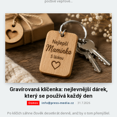
poctivé vepřové...
Gravírovaná klíčenka: nejlevnější dárek,
který se používá každý den
info@press-media.cz
-
31.7.2026
Domov
Po klíčích sáhne člověk desetkrát denně, aniž by o tom přemýšlel.