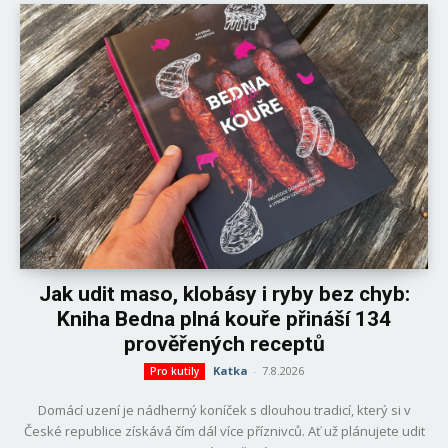
Jak udit maso, klobásy i ryby bez chyb:
Kniha Bedna plná kouře přináší 134
prověřených receptů
Katka
-
7.8.2026
Pro kutily
Domácí uzení je nádherný koníček s dlouhou tradicí, který si v
České republice získává čím dál více příznivců. Ať už plánujete udit