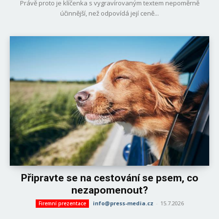
Právě proto je klíčenka s vygravírovaným textem nepoměrně
účinnější, než odpovídá její ceně...
Připravte se na cestování se psem, co
nezapomenout?
info@press-media.cz
-
15.7.2026
Firemní prezentace