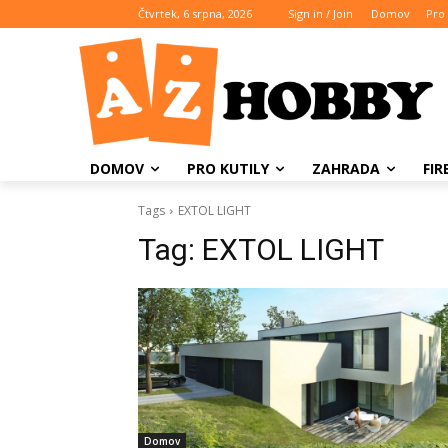
Čtvrtek, 6 srpna, 2026
Sign in / Join
Domov
Pro 
DOMOV
PRO KUTILY
ZAHRADA
FI
Tags
EXTOL LIGHT
Tag:
EXTOL LIGHT
Domov