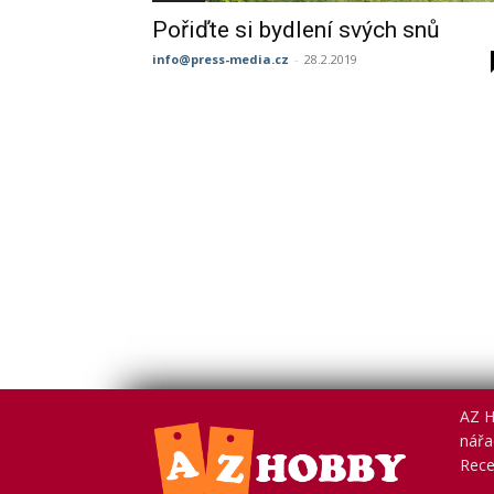
Pořiďte si bydlení svých snů
info@press-media.cz
-
28.2.2019
AZ H
nářad
Rece