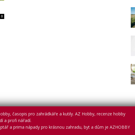
0
obby, časopis pro zahrádkáře a kutily. AZ Hobby, recenze hobby
í a profi nářadí.
ptář a prima nápady pro krásnou zahradu, byt a dům je AZHOBBY