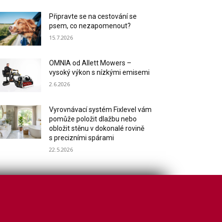
Připravte se na cestování se
psem, co nezapomenout?
15.7.2026
OMNIA od Allett Mowers –
vysoký výkon s nízkými emisemi
2.6.2026
Vyrovnávací systém Fixlevel vám
pomůže položit dlažbu nebo
obložit stěnu v dokonalé rovině
s precizními spárami
22.5.2026