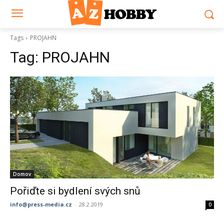
Tags
PROJAHN
Tag:
PROJAHN
Domov
Pořiďte si bydlení svých snů
info@press-media.cz
-
28.2.2019
0