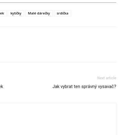
rek
kytičky
Malé dárečky
srdíčka
Next article
ek
Jak vybrat ten správný vysavač?