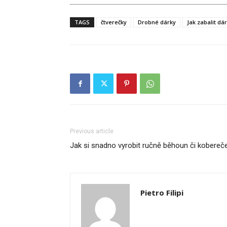
TAGS
čtverečky
Drobné dárky
Jak zabalit dá
Previous article
Jak si snadno vyrobit ručně běhoun či kobereč
Pietro Filipi