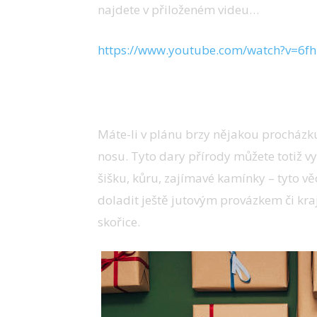
najdete v přiloženém videu…
https://www.youtube.com/watch?v=6f
Využijte dary přírody
Máte-li v plánu brzy nějakou procházku,
nosu. Tyto dary přírody můžete totiž vyu
šišku, kůru, zajímavé kamínky – tyto vě
doladit ještě jutovým provázkem či kra
skořice.