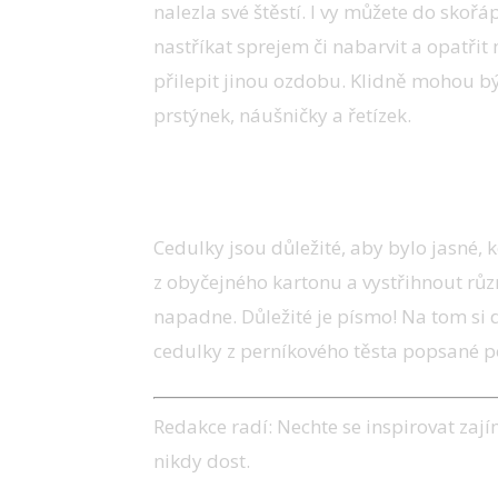
nalezla své štěstí. I vy můžete do skoř
nastříkat sprejem či nabarvit a opatři
přilepit jinou ozdobu. Klidně mohou být
prstýnek, náušničky a řetízek.
Cedulky na dárky
Cedulky jsou důležité, aby bylo jasné, 
z obyčejného kartonu a vystřihnout různé
napadne. Důležité je písmo! Na tom si d
cedulky z perníkového těsta popsané p
Redakce radí: Nechte se inspirovat zaj
nikdy dost.