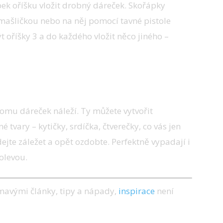
ápek oříšku vložit drobný dáreček. Skořápky
t mašličkou nebo na něj pomocí tavné pistole
 oříšky 3 a do každého vložit něco jiného –
komu dáreček náleží. Ty můžete vytvořit
 tvary – kytičky, srdíčka, čtverečky, co vás jen
ejte záležet a opět ozdobte. Perfektně vypadají i
olevou.
ímavými články, tipy a nápady,
inspirace
není