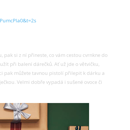
hPumcPla0&t=2s
 pak si z ní přineste, co vám cestou cvrnkne do
žít při balení dárečků. Ať už jde o větvičku,
ci pak můžete tavnou pistolí přilepit k dárku a
ječkou. Velmi dobře vypadá i sušené ovoce či