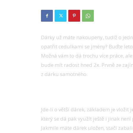
Dárky už máte nakoupeny, tudíž o jednu
opatřit cedulkami se jmény? Buďte letos
Možná vám to dá trochu více práce, ale
bude mít radost hned 2x. Prvně ze zají
z dárku samotného.
Košík nebo krabice
Jde-li o větší dárek, základem je vložit
který se dá pak využít ještě i jinak není
Jakmile máte dárek uložen, stačí zabali