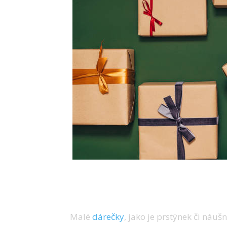
Drobné dárky
Malé
dárečky
, jako je prstýnek či náuš