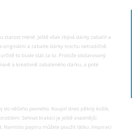
 starost méně. Ještě však zbývá dárky zabalit a
 originální a zabalte dárky trochu netradičně.
 určitě to bude stát za to. Protože obdarovaný
mavě a kreativně zabaleného dárku, a poté
 jej do něčeho pevného. Koupit dnes pěkný košík,
 problém. Sehnat krabici je ještě snadnější.
t. Namísto papíru můžete použít látku. Inspiraci