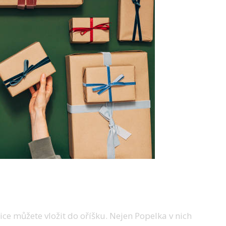
nice můžete vložit do oříšku. Nejen Popelka v nich