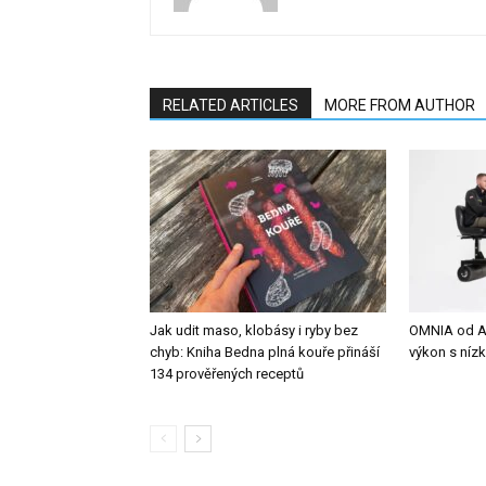
RELATED ARTICLES
MORE FROM AUTHOR
Jak udit maso, klobásy i ryby bez
OMNIA od Al
chyb: Kniha Bedna plná kouře přináší
výkon s níz
134 prověřených receptů