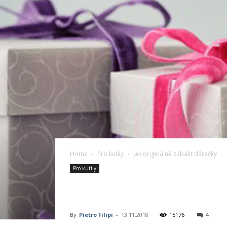
Home
Pro kutily
Jak originálně zabalit dárečky
Pro kutily
Jak originálně z
By
Pietro Filipi
-
13.11.2018
15176
4