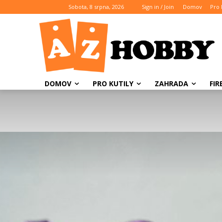
Sobota, 8 srpna, 2026
Sign in / Join
Domov
Pro 
DOMOV
PRO KUTILY
ZAHRADA
FI