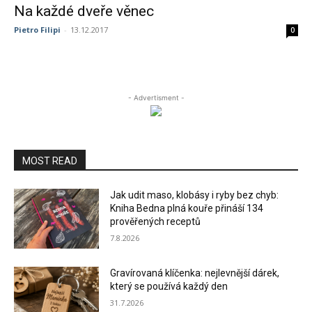
Na každé dveře věnec
Pietro Filipi
-
13.12.2017
0
- Advertisment -
MOST READ
Jak udit maso, klobásy i ryby bez chyb:
Kniha Bedna plná kouře přináší 134
prověřených receptů
7.8.2026
Gravírovaná klíčenka: nejlevnější dárek,
který se používá každý den
31.7.2026