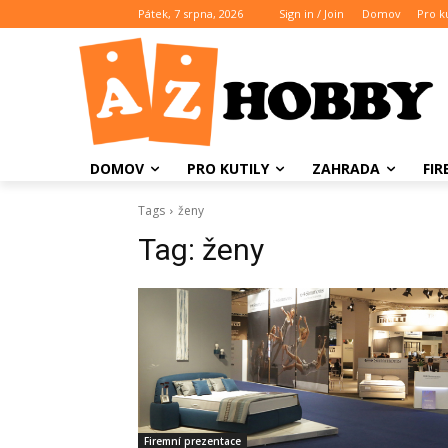
Pátek, 7 srpna, 2026
Sign in / Join
Domov
Pro ku
DOMOV
PRO KUTILY
ZAHRADA
FI
Tags
ženy
Tag:
ženy
Firemní prezentace