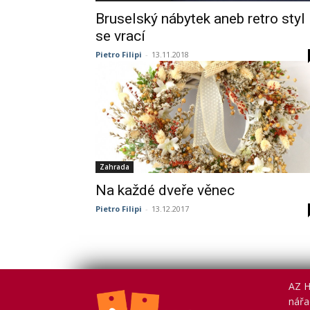
Bruselský nábytek aneb retro styl
se vrací
Pietro Filipi
-
13.11.2018
Zahrada
Na každé dveře věnec
Pietro Filipi
-
13.12.2017
AZ H
nářad