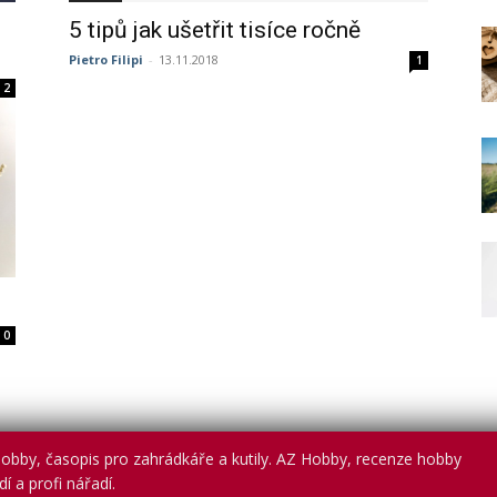
5 tipů jak ušetřit tisíce ročně
Pietro Filipi
-
13.11.2018
1
2
0
obby, časopis pro zahrádkáře a kutily. AZ Hobby, recenze hobby
í a profi nářadí.