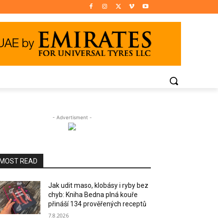
- Advertisment -
MOST READ
Jak udit maso, klobásy i ryby bez
chyb: Kniha Bedna plná kouře
přináší 134 prověřených receptů
7.8.2026