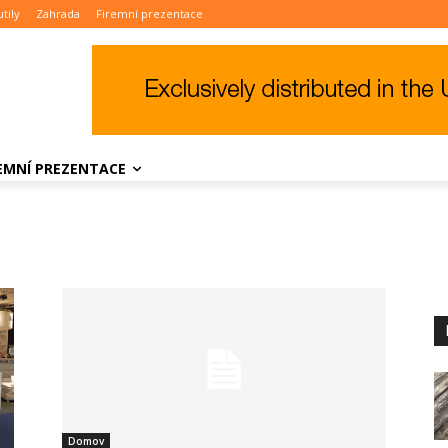
tily
Zahrada
Firemní prezentace
REMNÍ PREZENTACE
Domov