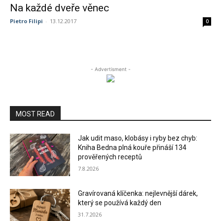
Na každé dveře věnec
Pietro Filipi
-
13.12.2017
0
- Advertisment -
MOST READ
Jak udit maso, klobásy i ryby bez chyb:
Kniha Bedna plná kouře přináší 134
prověřených receptů
7.8.2026
Gravírovaná klíčenka: nejlevnější dárek,
který se používá každý den
31.7.2026