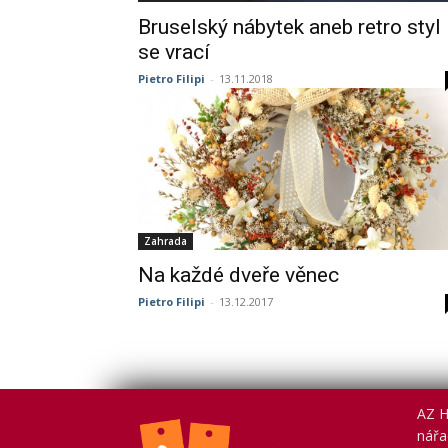
Bruselský nábytek aneb retro styl
se vrací
Pietro Filipi
-
13.11.2018
Zahrada
Na každé dveře věnec
Pietro Filipi
-
13.12.2017
AZ H
nářad