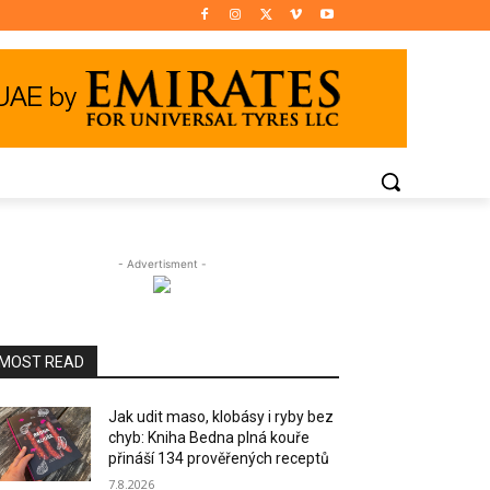
- Advertisment -
MOST READ
Jak udit maso, klobásy i ryby bez
chyb: Kniha Bedna plná kouře
přináší 134 prověřených receptů
7.8.2026