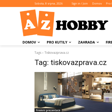
Sobota, 8 srpna, 2026
Sign in / Join
Domov
Pro 
DOMOV
PRO KUTILY
ZAHRADA
FI
Tags
Tiskovazprava.cz
Tag:
tiskovazprava.cz
Firemní prezentace