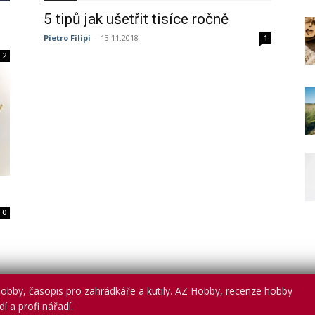
5 tipů jak ušetřit tisíce ročně
Pietro Filipi
-
13.11.2018
1
2
0
obby, časopis pro zahrádkáře a kutily. AZ Hobby, recenze hobby
í a profi nářadí.