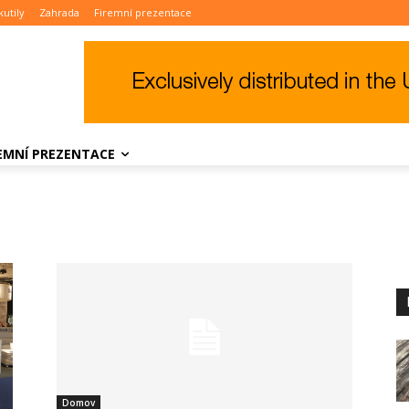
kutily
Zahrada
Firemní prezentace
REMNÍ PREZENTACE
Domov