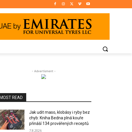
- Advertisment -
MOST READ
Jak udit maso, klobásy i ryby bez
chyb: Kniha Bedna plná kouře
přináší 134 prověřených receptů
7.8.2026