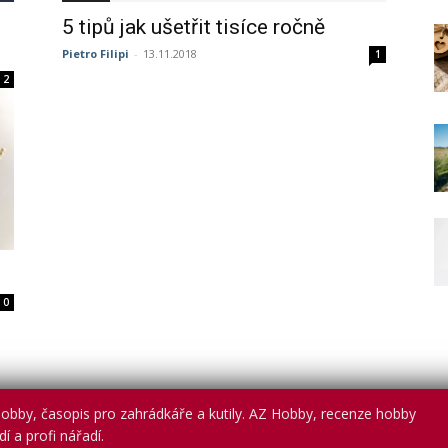
5 tipů jak ušetřit tisíce ročně
Pietro Filipi
-
13.11.2018
1
2
0
obby, časopis pro zahrádkáře a kutily. AZ Hobby, recenze hobby
í a profi nářadí.