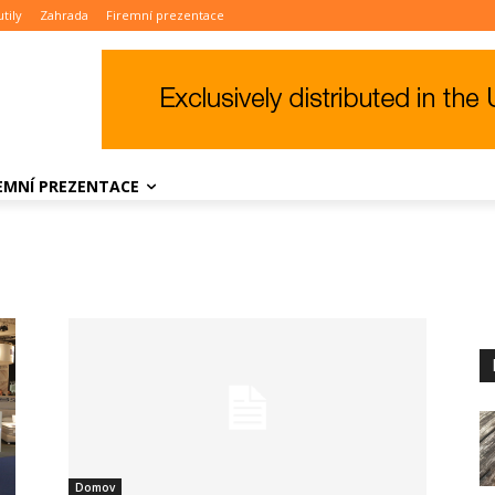
tily
Zahrada
Firemní prezentace
REMNÍ PREZENTACE
Domov