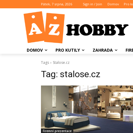
Pátek, 7 srpna, 2026
Sign in / Join
Domov
Pro ku
DOMOV
PRO KUTILY
ZAHRADA
FI
Tags
Stalose.cz
Tag:
stalose.cz
Firemní prezentace