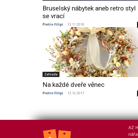
Bruselský nábytek aneb retro styl
se vrací
Pietro Filipi
-
13.11.2018
Zahrada
Na každé dveře věnec
Pietro Filipi
-
13.12.2017
AZ H
nářad