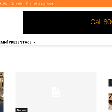
kutily
Zahrada
Firemní prezentace
REMNÍ PREZENTACE
Domov