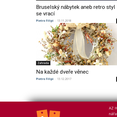
Bruselský nábytek aneb retro styl
se vrací
Pietro Filipi
-
13.11.2018
Zahrada
Na každé dveře věnec
Pietro Filipi
-
13.12.2017
AZ H
nářad