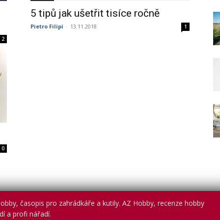
5 tipů jak ušetřit tisíce ročně
Pietro Filipi
-
13.11.2018
1
2
0
obby, časopis pro zahrádkáře a kutily. AZ Hobby, recenze hobby
í a profi nářadí.