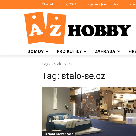
Čtvrtek, 6 srpna, 2026
Sign in / Join
Domov
Pro 
DOMOV
PRO KUTILY
ZAHRADA
FI
Tags
Stalo-se.cz
Tag:
stalo-se.cz
Firemní prezentace