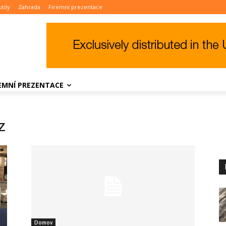
tily
Zahrada
Firemní prezentace
REMNÍ PREZENTACE
z
Domov