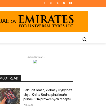
- Advertisment -
MOST READ
Jak udit maso, klobásy i ryby bez
chyb: Kniha Bedna plná kouře
přináší 134 prověřených receptů
7.8.2026