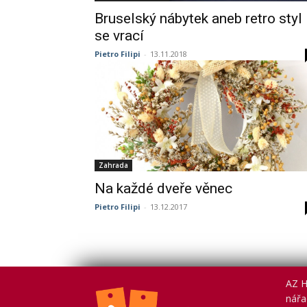
Bruselský nábytek aneb retro styl
se vrací
Pietro Filipi
-
13.11.2018
Zahrada
Na každé dveře věnec
Pietro Filipi
-
13.12.2017
AZ H
nářad