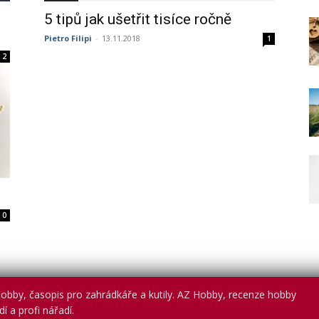
5 tipů jak ušetřit tisíce ročně
Pietro Filipi
-
13.11.2018
1
2
0
obby, časopis pro zahrádkáře a kutily. AZ Hobby, recenze hobby
í a profi nářadí.