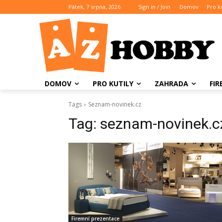
Pátek, 7 srpna, 2026
Sign in / Join
Domov
Pro ku
DOMOV
PRO KUTILY
ZAHRADA
FI
Tags
Seznam-novinek.cz
Tag:
seznam-novinek.c
Firemní prezentace