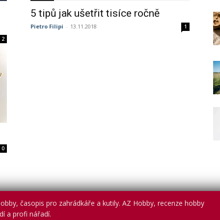
5 tipů jak ušetřit tisíce ročně
Pietro Filipi
-
13.11.2018
1
2
0
obby, časopis pro zahrádkáře a kutily. AZ Hobby, recenze hobby
í a profi nářadí.