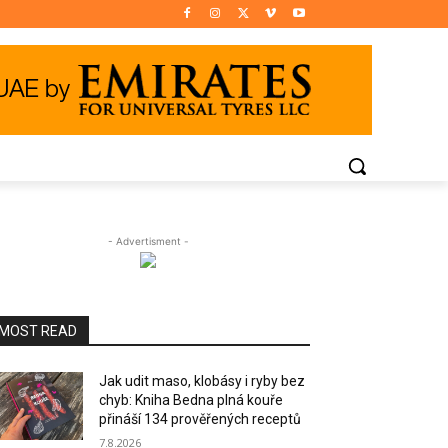
- Advertisment -
MOST READ
Jak udit maso, klobásy i ryby bez
chyb: Kniha Bedna plná kouře
přináší 134 prověřených receptů
7.8.2026