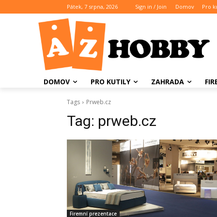
Pátek, 7 srpna, 2026
Sign in / Join
Domov
Pro ku
DOMOV
PRO KUTILY
ZAHRADA
FI
Tags
Prweb.cz
Tag:
prweb.cz
Firemní prezentace