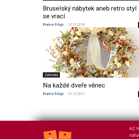
Bruselský nábytek aneb retro styl
se vrací
Pietro Filipi
-
13.11.2018
Zahrada
Na každé dveře věnec
Pietro Filipi
-
13.12.2017
AZ H
nářad