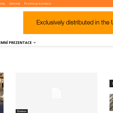
tily
Zahrada
Firemní prezentace
REMNÍ PREZENTACE
Domov