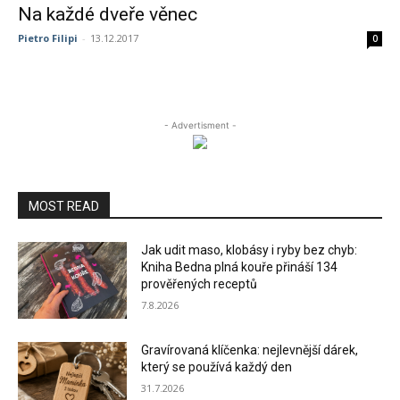
Na každé dveře věnec
Pietro Filipi
-
13.12.2017
0
- Advertisment -
MOST READ
Jak udit maso, klobásy i ryby bez chyb:
Kniha Bedna plná kouře přináší 134
prověřených receptů
7.8.2026
Gravírovaná klíčenka: nejlevnější dárek,
který se používá každý den
31.7.2026