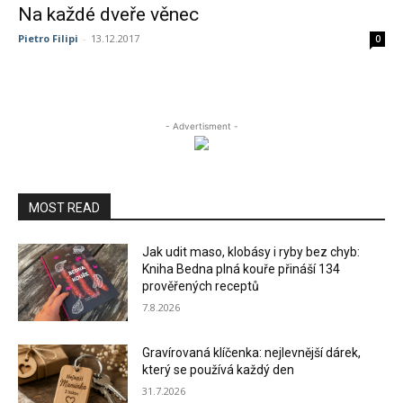
Na každé dveře věnec
Pietro Filipi
-
13.12.2017
0
- Advertisment -
MOST READ
Jak udit maso, klobásy i ryby bez chyb:
Kniha Bedna plná kouře přináší 134
prověřených receptů
7.8.2026
Gravírovaná klíčenka: nejlevnější dárek,
který se používá každý den
31.7.2026