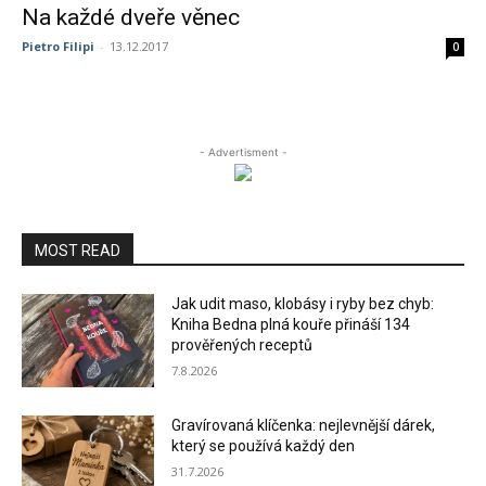
Na každé dveře věnec
Pietro Filipi
-
13.12.2017
0
- Advertisment -
MOST READ
Jak udit maso, klobásy i ryby bez chyb:
Kniha Bedna plná kouře přináší 134
prověřených receptů
7.8.2026
Gravírovaná klíčenka: nejlevnější dárek,
který se používá každý den
31.7.2026