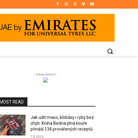
- Advertisment -
MOST READ
Jak udit maso, klobásy i ryby bez
chyb: Kniha Bedna plná kouře
přináší 134 prověřených receptů
7.8.2026