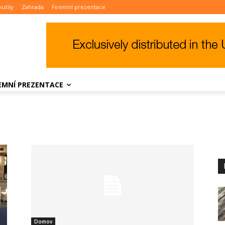
kutily
Zahrada
Firemní prezentace
REMNÍ PREZENTACE
Domov