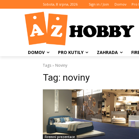
Sobota, 8 srpna, 2026
Sign in / Join
Domov
Pro 
DOMOV
PRO KUTILY
ZAHRADA
FI
Tags
Noviny
Tag:
noviny
Firemní prezentace