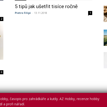
5 tipů jak ušetřit tisíce ročně
Pietro Filipi
-
13.11.2018
1
2
0
obby, časopis pro zahrádkáře a kutily. AZ Hobby, recenze hobby
í a profi nářadí.