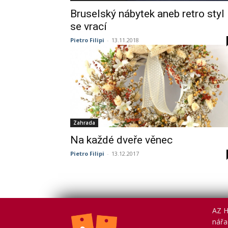
Bruselský nábytek aneb retro styl
se vrací
Pietro Filipi
-
13.11.2018
Zahrada
Na každé dveře věnec
Pietro Filipi
-
13.12.2017
AZ H
nářad