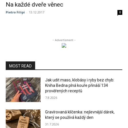
Na každé dveře věnec
Pietro Filipi
-
13.12.2017
0
- Advertisment -
MOST READ
Jak udit maso, klobásy i ryby bez chyb:
Kniha Bedna plná kouře přináší 134
prověřených receptů
7.8.2026
Gravírovaná klíčenka: nejlevnější dárek,
který se používá každý den
31.7.2026