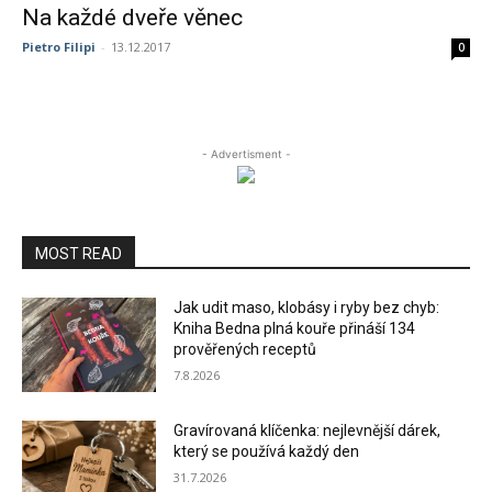
Na každé dveře věnec
Pietro Filipi
-
13.12.2017
0
- Advertisment -
MOST READ
Jak udit maso, klobásy i ryby bez chyb:
Kniha Bedna plná kouře přináší 134
prověřených receptů
7.8.2026
Gravírovaná klíčenka: nejlevnější dárek,
který se používá každý den
31.7.2026