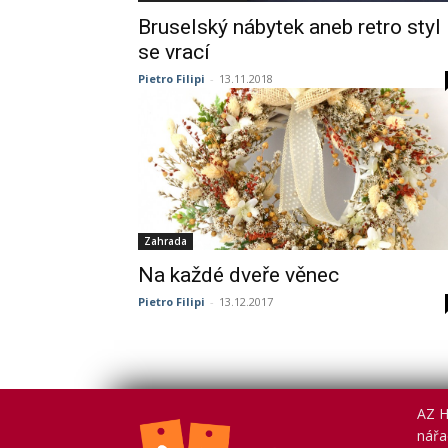
Bruselský nábytek aneb retro styl
se vrací
Pietro Filipi
-
13.11.2018
Zahrada
Na každé dveře věnec
Pietro Filipi
-
13.12.2017
AZ H
nářad