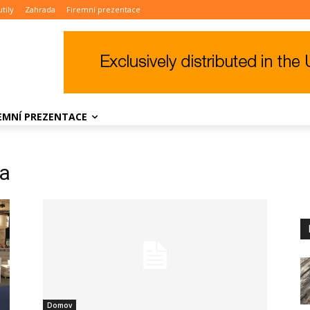
tily
Zahrada
Firemní prezentace
REMNÍ PREZENTACE
ia
Domov