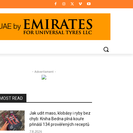
- Advertisment -
MOST READ
Jak udit maso, klobásy i ryby bez
chyb: Kniha Bedna plná kouře
přináší 134 prověřených receptů
7.8.2026