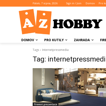
Pátek, 7 srpna, 2026
Sign in / Join
Domov
Pro ku
DOMOV
PRO KUTILY
ZAHRADA
FI
Tags
Internetpressmedia
Tag:
internetpressmed
Firemní prezentace