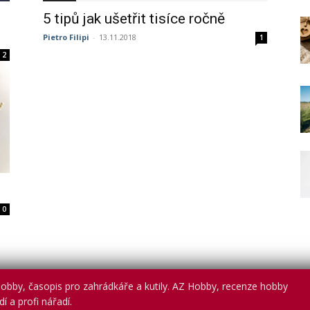
5 tipů jak ušetřit tisíce ročně
Pietro Filipi
-
13.11.2018
1
2
0
obby, časopis pro zahrádkáře a kutily. AZ Hobby, recenze hobby
í a profi nářadí.