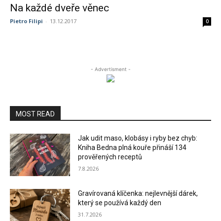
Na každé dveře věnec
Pietro Filipi
-
13.12.2017
0
- Advertisment -
MOST READ
Jak udit maso, klobásy i ryby bez chyb:
Kniha Bedna plná kouře přináší 134
prověřených receptů
7.8.2026
Gravírovaná klíčenka: nejlevnější dárek,
který se používá každý den
31.7.2026