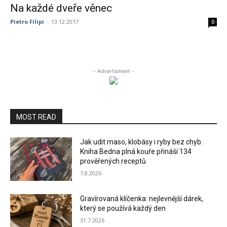
Na každé dveře věnec
Pietro Filipi
-
13.12.2017
0
- Advertisment -
MOST READ
Jak udit maso, klobásy i ryby bez chyb:
Kniha Bedna plná kouře přináší 134
prověřených receptů
7.8.2026
Gravírovaná klíčenka: nejlevnější dárek,
který se používá každý den
31.7.2026