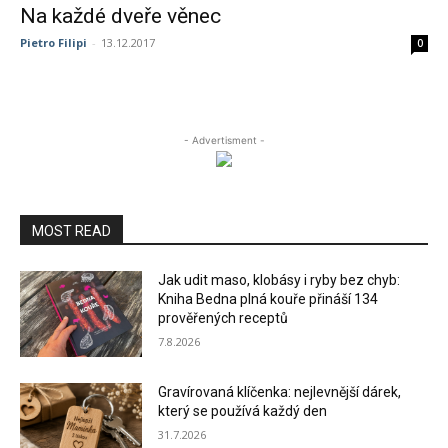
Na každé dveře věnec
Pietro Filipi
-
13.12.2017
0
- Advertisment -
MOST READ
Jak udit maso, klobásy i ryby bez chyb:
Kniha Bedna plná kouře přináší 134
prověřených receptů
7.8.2026
Gravírovaná klíčenka: nejlevnější dárek,
který se používá každý den
31.7.2026