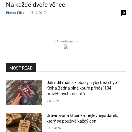
Na každé dveře věnec
Pietro Filipi
-
13.12.2017
0
- Advertisment -
MOST READ
Jak udit maso, klobásy i ryby bez chyb:
Kniha Bedna plná kouře přináší 134
prověřených receptů
7.8.2026
Gravírovaná klíčenka: nejlevnější dárek,
který se používá každý den
31.7.2026