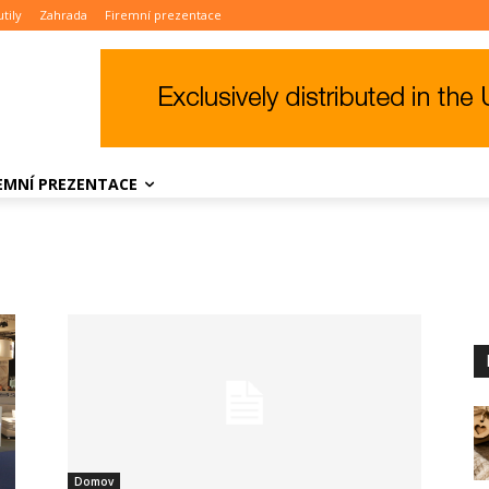
tily
Zahrada
Firemní prezentace
REMNÍ PREZENTACE
Domov