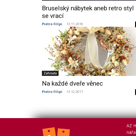
Bruselský nábytek aneb retro styl
se vrací
Pietro Filipi
-
13.11.2018
Zahrada
Na každé dveře věnec
Pietro Filipi
-
13.12.2017
AZ H
nářad