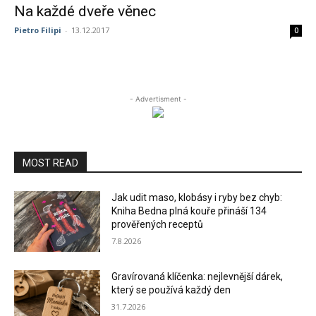
Na každé dveře věnec
Pietro Filipi
-
13.12.2017
0
- Advertisment -
MOST READ
Jak udit maso, klobásy i ryby bez chyb:
Kniha Bedna plná kouře přináší 134
prověřených receptů
7.8.2026
Gravírovaná klíčenka: nejlevnější dárek,
který se používá každý den
31.7.2026