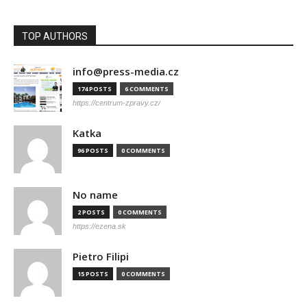
TOP AUTHORS
info@press-media.cz
174 POSTS
6 COMMENTS
https://centrum-zpravy.cz/
Katka
96 POSTS
0 COMMENTS
No name
2 POSTS
0 COMMENTS
https://ezena.sk
Pietro Filipi
15 POSTS
0 COMMENTS