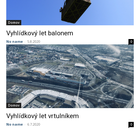
Domov
Vyhlídkový let balonem
No name
-
5.8.2020
0
Domov
Vyhlídkový let vrtulníkem
No name
-
6.7.2020
0