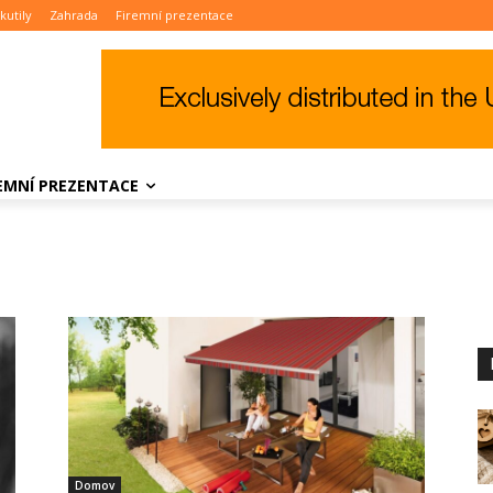
kutily
Zahrada
Firemní prezentace
REMNÍ PREZENTACE
Domov