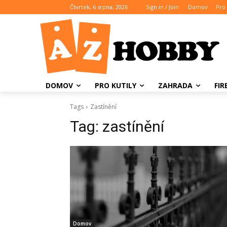
Čtvrtek, 6 srpna, 2026
Sign in / Join
Domov
Pro 
DOMOV
PRO KUTILY
ZAHRADA
FI
Tags
Zastínění
Tag:
zastínění
Domov