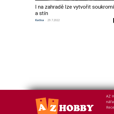
I na zahradě lze vytvořit soukrom
a stín
Katka
-
29.7.2022
AZ H
nářad
Rece