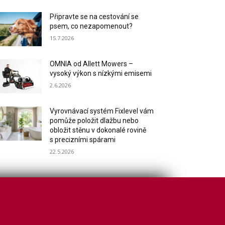
Připravte se na cestování se
psem, co nezapomenout?
15.7.2026
OMNIA od Allett Mowers –
vysoký výkon s nízkými emisemi
2.6.2026
Vyrovnávací systém Fixlevel vám
pomůže položit dlažbu nebo
obložit stěnu v dokonalé rovině
s precizními spárami
22.5.2026