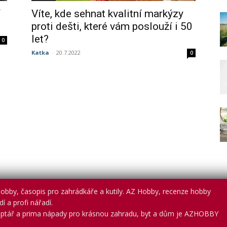
í
Víte, kde sehnat kvalitní markýzy
proti dešti, které vám poslouží i 50
let?
0
Katka
-
20.7.2022
0
obby, časopis pro zahrádkáře a kutily. AZ Hobby, recenze hobby
í a profi nářadí.
ptář a prima nápady pro krásnou zahradu, byt a dům je AZHOBBY