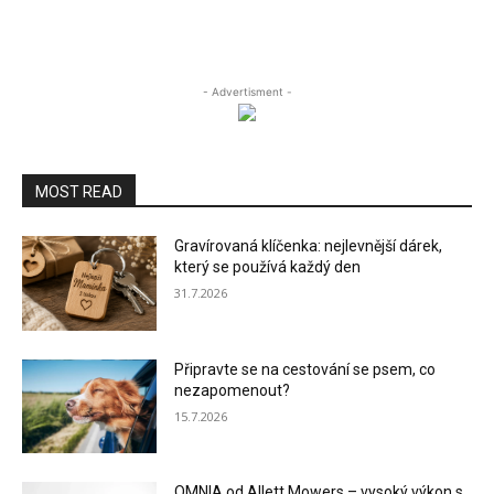
- Advertisment -
MOST READ
Gravírovaná klíčenka: nejlevnější dárek,
který se používá každý den
31.7.2026
Připravte se na cestování se psem, co
nezapomenout?
15.7.2026
OMNIA od Allett Mowers – vysoký výkon s