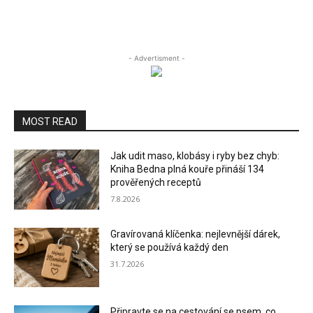
- Advertisment -
MOST READ
Jak udit maso, klobásy i ryby bez chyb:
Kniha Bedna plná kouře přináší 134
prověřených receptů
7.8.2026
Gravírovaná klíčenka: nejlevnější dárek,
který se používá každý den
31.7.2026
Připravte se na cestování se psem, co