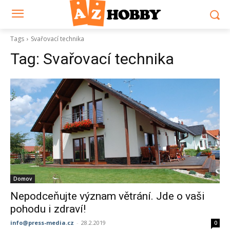
Tags
Svařovací technika
Tag:
Svařovací technika
Domov
Nepodceňujte význam větrání. Jde o vaši
pohodu i zdraví!
info@press-media.cz
-
28.2.2019
0