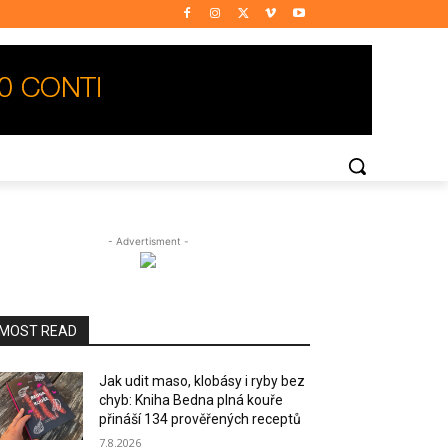
- Advertisment -
MOST READ
Jak udit maso, klobásy i ryby bez
chyb: Kniha Bedna plná kouře
přináší 134 prověřených receptů
7.8.2026