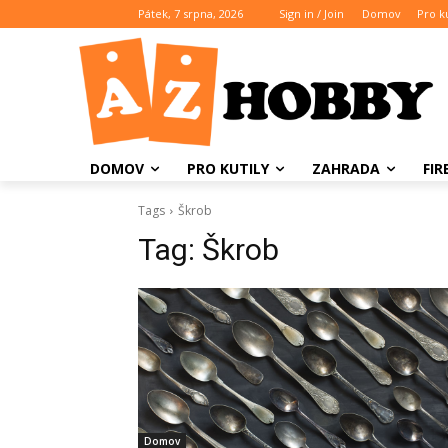
Pátek, 7 srpna, 2026
Sign in / Join
Domov
Pro ku
DOMOV
PRO KUTILY
ZAHRADA
FI
Tags
Škrob
Tag:
Škrob
Domov