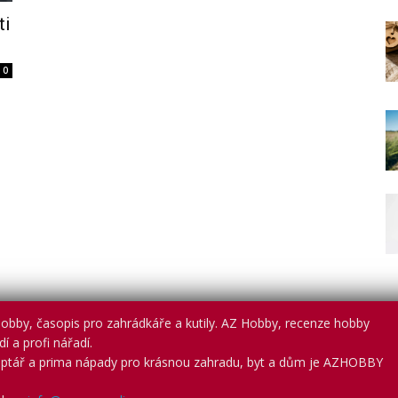
ti
0
obby, časopis pro zahrádkáře a kutily. AZ Hobby, recenze hobby
í a profi nářadí.
ptář a prima nápady pro krásnou zahradu, byt a dům je AZHOBBY