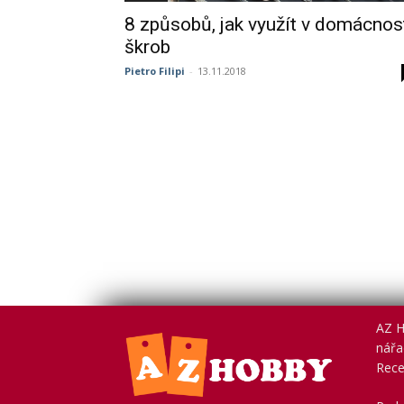
8 způsobů, jak využít v domácnos
škrob
Pietro Filipi
-
13.11.2018
AZ H
nářad
Rece