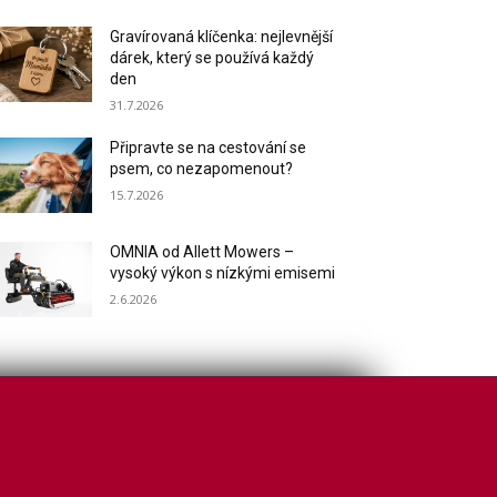
Gravírovaná klíčenka: nejlevnější
dárek, který se používá každý
den
31.7.2026
Připravte se na cestování se
psem, co nezapomenout?
15.7.2026
OMNIA od Allett Mowers –
vysoký výkon s nízkými emisemi
2.6.2026