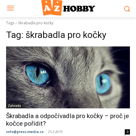
Tags
škrabadla pro kočky
Tag:
škrabadla pro kočky
Zahrada
Škrabadla a odpočívadla pro kočky – proč je
kočce pořídit?
info@press-media.cz
-
25.3.2019
0