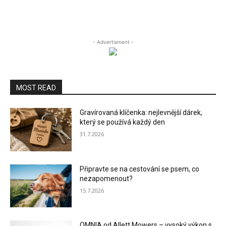
- Advertisment -
MOST READ
Gravírovaná klíčenka: nejlevnější dárek,
který se používá každý den
31.7.2026
Připravte se na cestování se psem, co
nezapomenout?
15.7.2026
OMNIA od Allett Mowers – vysoký výkon s