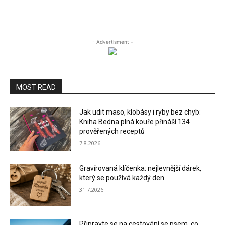
- Advertisment -
MOST READ
Jak udit maso, klobásy i ryby bez chyb:
Kniha Bedna plná kouře přináší 134
prověřených receptů
7.8.2026
Gravírovaná klíčenka: nejlevnější dárek,
který se používá každý den
31.7.2026
Připravte se na cestování se psem, co