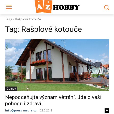
Tags
Rašplové kotouče
Tag:
Rašplové kotouče
Domov
Nepodceňujte význam větrání. Jde o vaši
pohodu i zdraví!
info@press-media.cz
-
28.2.2019
0