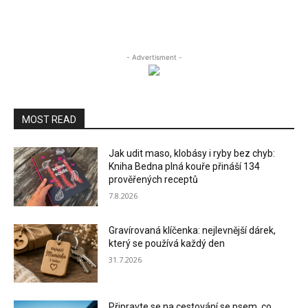
- Advertisment -
MOST READ
Jak udit maso, klobásy i ryby bez chyb:
Kniha Bedna plná kouře přináší 134
prověřených receptů
7.8.2026
Gravírovaná klíčenka: nejlevnější dárek,
který se používá každý den
31.7.2026
Připravte se na cestování se psem, co