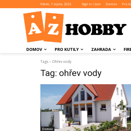
Pátek, 7 srpna, 2026
Sign in / Join
Domov
Pro ku
DOMOV
PRO KUTILY
ZAHRADA
FI
Tags
Ohřev vody
Tag:
ohřev vody
Domov