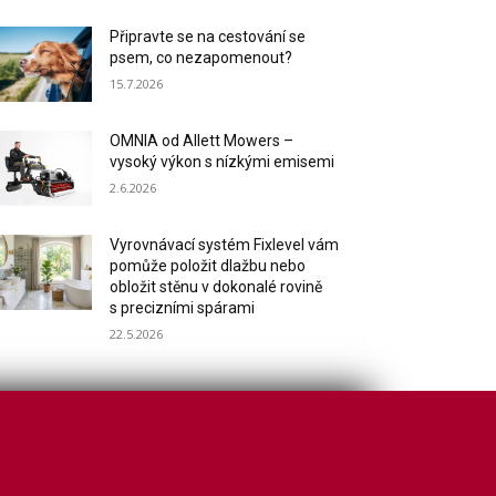
Připravte se na cestování se
psem, co nezapomenout?
15.7.2026
OMNIA od Allett Mowers –
vysoký výkon s nízkými emisemi
2.6.2026
Vyrovnávací systém Fixlevel vám
pomůže položit dlažbu nebo
obložit stěnu v dokonalé rovině
s precizními spárami
22.5.2026