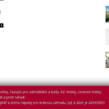
í
0
obby, časopis pro zahrádkáře a kutily. AZ Hobby, recenze hobby
í a profi nářadí.
ptář a prima nápady pro krásnou zahradu, byt a dům je AZHOBBY