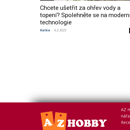
Chcete ušetřit za ohřev vody a
topení? Spolehněte se na modern
technologie
Katka
-
6.2.2023
AZ H
nářad
Rece