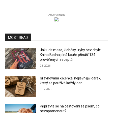
- Advertisment -
MOST READ
Jak udit maso, klobásy i ryby bez chyb:
Kniha Bedna plná kouře přináší 134
prověřených receptů
7.8.2026
Gravírovaná klíčenka: nejlevnější dárek,
který se používá každý den
31.7.2026
Připravte se na cestování se psem, co
nezapomenout?