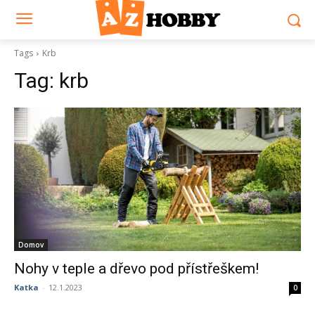
Tags
Krb
Tag:
krb
Domov
Nohy v teple a dřevo pod přístřeškem!
Katka
-
12.1.2023
0