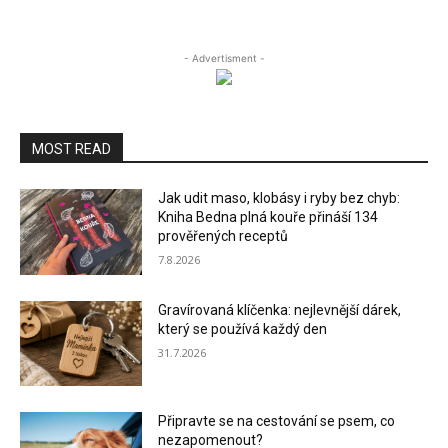
- Advertisment -
MOST READ
Jak udit maso, klobásy i ryby bez chyb:
Kniha Bedna plná kouře přináší 134
prověřených receptů
7.8.2026
Gravírovaná klíčenka: nejlevnější dárek,
který se používá každý den
31.7.2026
Připravte se na cestování se psem, co
nezapomenout?