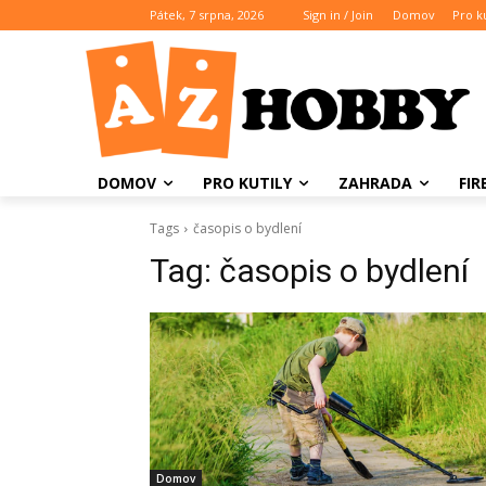
Pátek, 7 srpna, 2026
Sign in / Join
Domov
Pro ku
DOMOV
PRO KUTILY
ZAHRADA
FI
Tags
časopis o bydlení
Tag:
časopis o bydlení
Domov