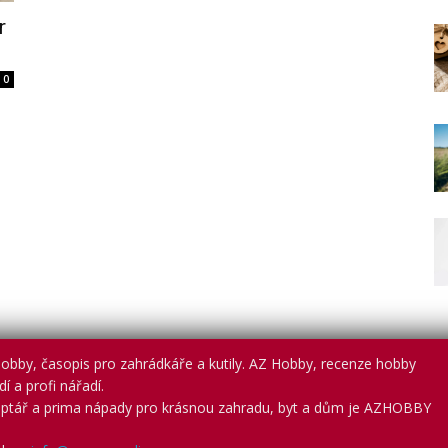
r
0
obby, časopis pro zahrádkáře a kutily. AZ Hobby, recenze hobby
í a profi nářadí.
ptář a prima nápady pro krásnou zahradu, byt a dům je AZHOBBY