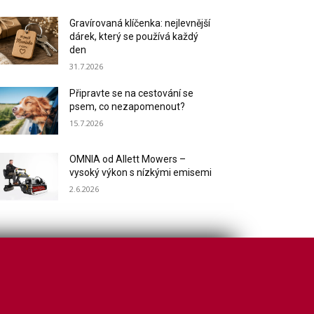
Gravírovaná klíčenka: nejlevnější
dárek, který se používá každý
den
31.7.2026
Připravte se na cestování se
psem, co nezapomenout?
15.7.2026
OMNIA od Allett Mowers –
vysoký výkon s nízkými emisemi
2.6.2026