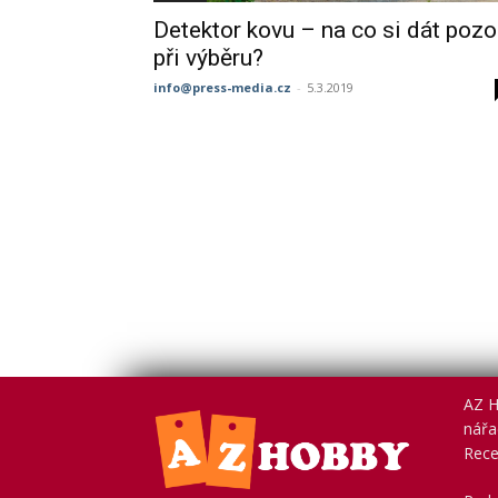
Detektor kovu – na co si dát pozo
při výběru?
info@press-media.cz
-
5.3.2019
AZ H
nářad
Rece