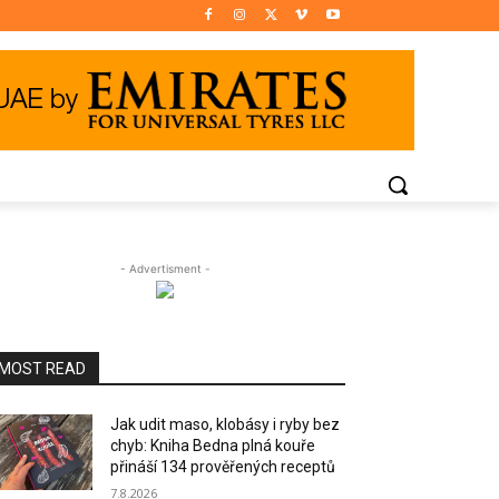
- Advertisment -
MOST READ
Jak udit maso, klobásy i ryby bez
chyb: Kniha Bedna plná kouře
přináší 134 prověřených receptů
7.8.2026