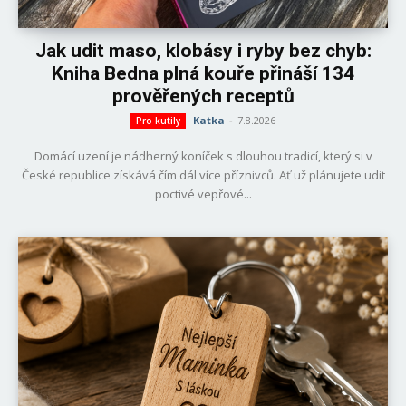
Jak udit maso, klobásy i ryby bez chyb:
Kniha Bedna plná kouře přináší 134
prověřených receptů
Katka
-
7.8.2026
Pro kutily
Domácí uzení je nádherný koníček s dlouhou tradicí, který si v
České republice získává čím dál více příznivců. Ať už plánujete udit
poctivé vepřové...