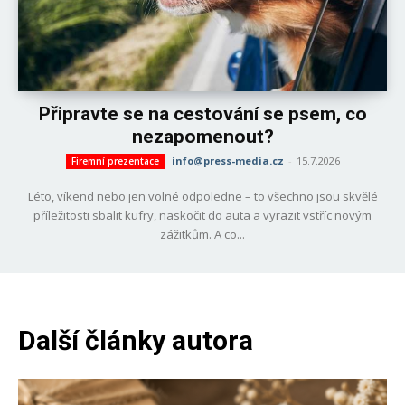
Připravte se na cestování se psem, co
nezapomenout?
info@press-media.cz
-
15.7.2026
Firemní prezentace
Léto, víkend nebo jen volné odpoledne – to všechno jsou skvělé
příležitosti sbalit kufry, naskočit do auta a vyrazit vstříc novým
zážitkům. A co...
Další články autora