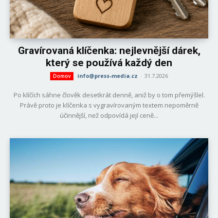
Gravírovaná klíčenka: nejlevnější dárek,
který se používá každý den
info@press-media.cz
-
31.7.2026
Domov
Po klíčích sáhne člověk desetkrát denně, aniž by o tom přemýšlel.
Právě proto je klíčenka s vygravírovaným textem nepoměrně
účinnější, než odpovídá její ceně...