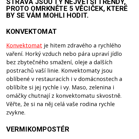
STRAVA JSOU TY NEJVĚTŠÍ TRENDY,
PROTO OMRKNĚTE 5 VĚCIČEK, KTERÉ
BY SE VÁM MOHLI HODIT.
KONVEKTOMAT
Konvektomat
je hitem zdravého a rychlého
vaření. Horký vzduch nebo pára upraví jídlo
bez zbytečného smažení, oleje a dalších
postrachů vaší linie. Konvektomaty jsou
oblíbené v restauracích i v domácnostech a
oblíbíte si jej rychle i vy. Maso, zelenina i
omáčky chutnají z konvektomatu skvostně.
Věřte, že si na něj celá vaše rodina rychle
zvykne.
VERMIKOMPOSTÉR