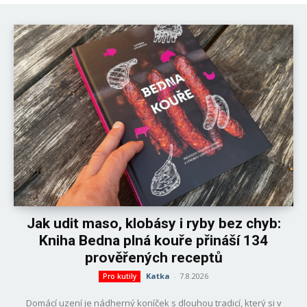
Jak udit maso, klobásy i ryby bez chyb:
Kniha Bedna plná kouře přináší 134
prověřených receptů
Katka
-
7.8.2026
Pro kutily
Domácí uzení je nádherný koníček s dlouhou tradicí, který si v