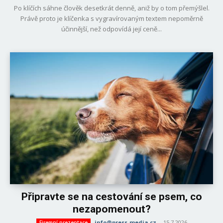
Po klíčích sáhne člověk desetkrát denně, aniž by o tom přemýšlel.
Právě proto je klíčenka s vygravírovaným textem nepoměrně
účinnější, než odpovídá její ceně...
Připravte se na cestování se psem, co
nezapomenout?
info@press-media.cz
-
15.7.2026
Firemní prezentace