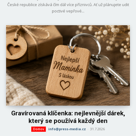
České republice získává čím dál více příznivců. Ať už plánujete udit
poctivé vepřové...
Gravírovaná klíčenka: nejlevnější dárek,
který se používá každý den
info@press-media.cz
-
31.7.2026
Domov