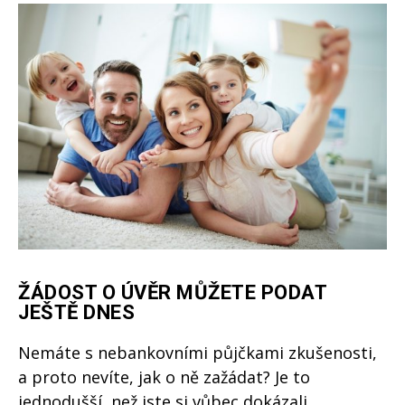
ŽÁDOST O ÚVĚR MŮŽETE PODAT
JEŠTĚ DNES
Nemáte s nebankovními půjčkami zkušenosti,
a proto nevíte, jak o ně zažádat? Je to
jednodušší, než jste si vůbec dokázali