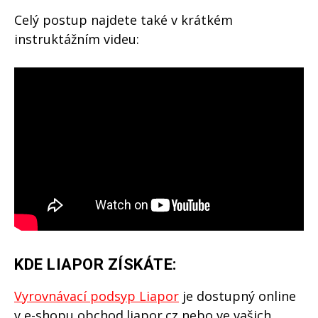
Celý postup najdete také v krátkém
instruktážním videu:
KDE LIAPOR ZÍSKÁTE:
Vyrovnávací podsyp Liapor
je dostupný online
v e-shopu obchod.liapor.cz nebo ve vašich