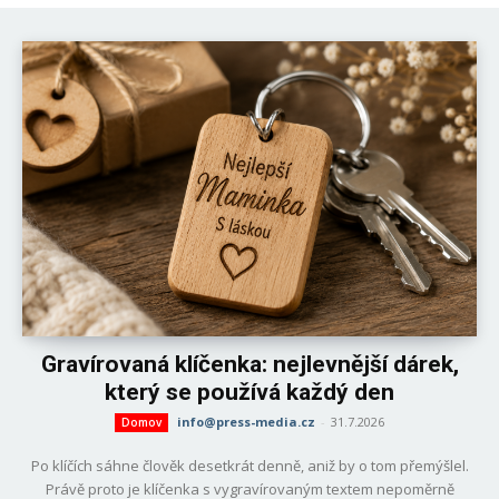
Gravírovaná klíčenka: nejlevnější dárek,
který se používá každý den
info@press-media.cz
-
31.7.2026
Domov
Po klíčích sáhne člověk desetkrát denně, aniž by o tom přemýšlel.
Právě proto je klíčenka s vygravírovaným textem nepoměrně