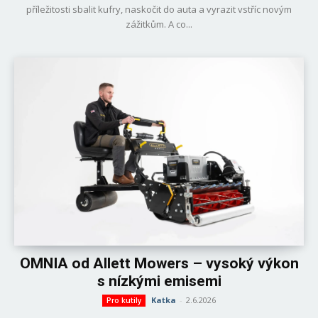
příležitosti sbalit kufry, naskočit do auta a vyrazit vstříc novým
zážitkům. A co...
OMNIA od Allett Mowers – vysoký výkon
s nízkými emisemi
Katka
-
2.6.2026
Pro kutily