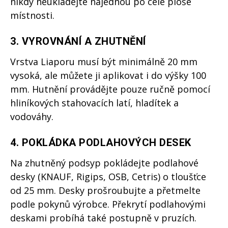
nikdy neukládejte najednou po celé ploše
místnosti.
3. VYROVNÁNÍ A ZHUTNĚNÍ
Vrstva Liaporu musí být minimálně 20 mm
vysoká, ale můžete ji aplikovat i do výšky 100
mm. Hutnění provádějte pouze ručně pomocí
hliníkových stahovacích latí, hladítek a
vodováhy.
4. POKLÁDKA PODLAHOVÝCH DESEK
Na zhutněný podsyp pokládejte podlahové
desky (KNAUF, Rigips, OSB, Cetris) o tloušťce
od 25 mm. Desky prošroubujte a přetmelte
podle pokynů výrobce. Překrytí podlahovými
deskami probíhá také postupně v pruzích.