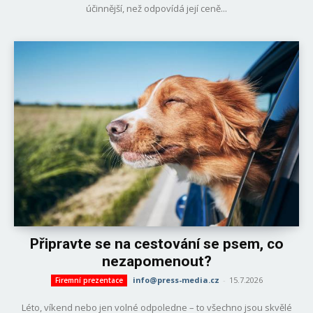
účinnější, než odpovídá její ceně...
Připravte se na cestování se psem, co
nezapomenout?
info@press-media.cz
-
15.7.2026
Firemní prezentace
Léto, víkend nebo jen volné odpoledne – to všechno jsou skvělé