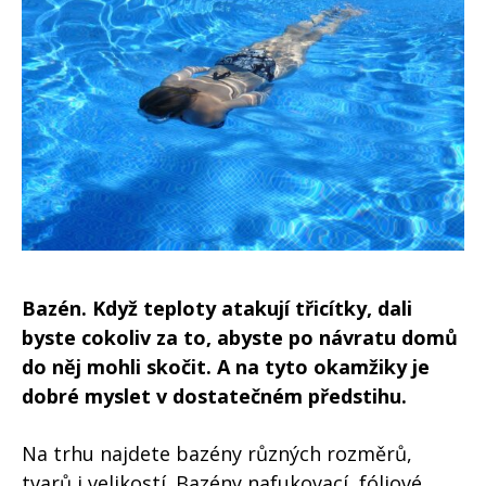
Bazén. Když teploty atakují třicítky, dali
byste cokoliv za to, abyste po návratu domů
do něj mohli skočit. A na tyto okamžiky je
dobré myslet v dostatečném předstihu.
Na trhu najdete bazény různých rozměrů,
tvarů i velikostí. Bazény nafukovací, fóliové,