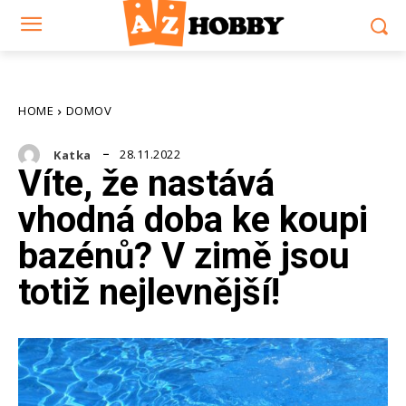
HOME
DOMOV
28.11.2022
Katka
Víte, že nastává
vhodná doba ke koupi
bazénů? V zimě jsou
totiž nejlevnější!