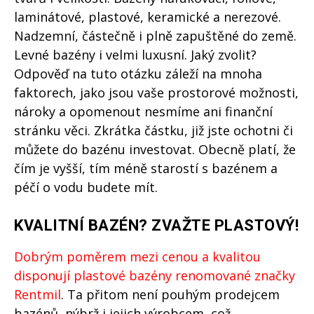
laminátové, plastové, keramické a nerezové.
Nadzemní, částečně i plně zapuštěné do země.
Levné bazény i velmi luxusní. Jaký zvolit?
Odpověď na tuto otázku záleží na mnoha
faktorech, jako jsou vaše prostorové možnosti,
nároky a opomenout nesmíme ani finanční
stránku věci. Zkrátka částku, již jste ochotni či
můžete do bazénu investovat. Obecně platí, že
čím je vyšší, tím méně starostí s bazénem a
péčí o vodu budete mít.
KVALITNÍ BAZÉN? ZVAŽTE PLASTOVÝ!
Dobrým poměrem mezi cenou a kvalitou
disponují plastové bazény renomované značky
Rentmil
. Ta přitom není pouhým prodejcem
bazénů, nýbrž i jejich výrobcem, což