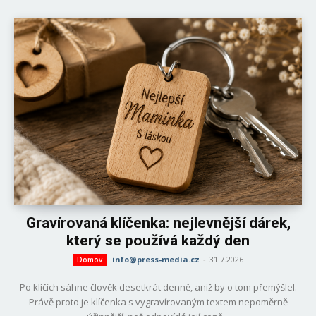
Gravírovaná klíčenka: nejlevnější dárek,
který se používá každý den
info@press-media.cz
-
31.7.2026
Domov
Po klíčích sáhne člověk desetkrát denně, aniž by o tom přemýšlel.
Právě proto je klíčenka s vygravírovaným textem nepoměrně