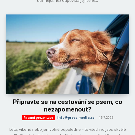
účinnější, než odpovídá její ceně...
Připravte se na cestování se psem, co
nezapomenout?
info@press-media.cz
-
15.7.2026
Firemní prezentace
Léto, víkend nebo jen volné odpoledne – to všechno jsou skvělé