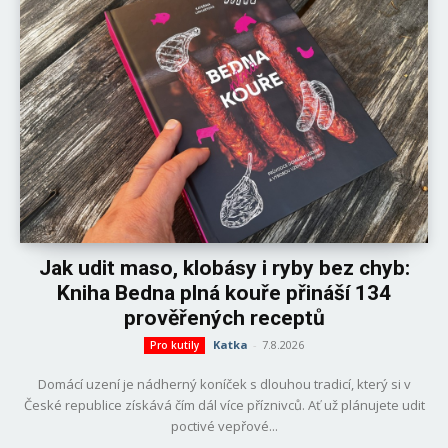
Jak udit maso, klobásy i ryby bez chyb:
Kniha Bedna plná kouře přináší 134
prověřených receptů
Katka
-
7.8.2026
Pro kutily
Domácí uzení je nádherný koníček s dlouhou tradicí, který si v
České republice získává čím dál více příznivců. Ať už plánujete udit
poctivé vepřové...