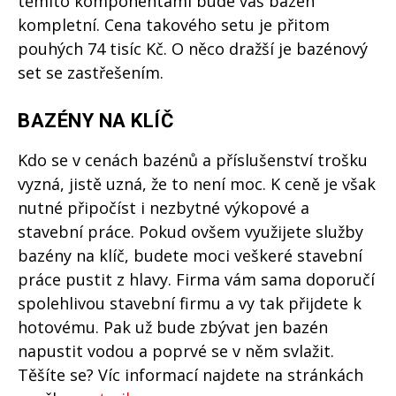
těmito komponentami bude váš bazén
kompletní. Cena takového setu je přitom
pouhých 74 tisíc Kč. O něco dražší je bazénový
set se zastřešením.
BAZÉNY NA KLÍČ
Kdo se v cenách bazénů a příslušenství trošku
vyzná, jistě uzná, že to není moc. K ceně je však
nutné připočíst i nezbytné výkopové a
stavební práce. Pokud ovšem využijete služby
bazény na klíč, budete moci veškeré stavební
práce pustit z hlavy. Firma vám sama doporučí
spolehlivou stavební firmu a vy tak přijdete k
hotovému. Pak už bude zbývat jen bazén
napustit vodou a poprvé se v něm svlažit.
Těšíte se? Víc informací najdete na stránkách