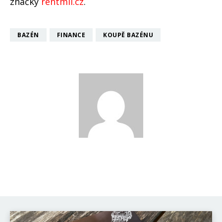
značky
rentmil.cz
.
BAZÉN
FINANCE
KOUPĚ BAZÉNU
Katka